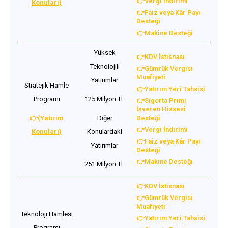
👉Vergi İndirimi
Konuları)
👉Faiz veya Kâr Payı
Desteği
👉Makine Desteği
Yüksek
👉KDV İstisnası
Teknolojili
👉Gümrük Vergisi
Muafiyeti
Yatırımlar
Stratejik Hamle
👉Yatırım Yeri Tahsisi
Programı
125 Milyon TL
👉Sigorta Primi
İşveren Hissesi
👉(Yatırım
Diğer
Desteği
👉Vergi İndirimi
Konuları)
Konulardaki
👉Faiz veya Kâr Payı
Yatırımlar
Desteği
👉Makine Desteği
251 Milyon TL
👉KDV İstisnası
👉Gümrük Vergisi
Muafiyeti
Teknoloji Hamlesi
👉Yatırım Yeri Tahsisi
Programı