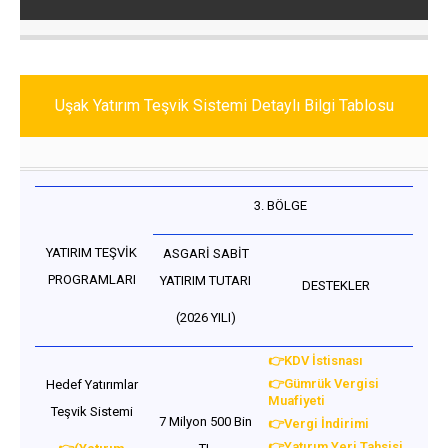
Uşak Yatırım Teşvik Sistemi Detaylı Bilgi Tablosu
3. BÖLGE
YATIRIM TEŞVİK
ASGARİ SABİT
PROGRAMLARI
YATIRIM TUTARI
DESTEKLER
(2026 YILI)
👉KDV İstisnası
👉Gümrük Vergisi
Hedef Yatırımlar
Muafiyeti
Teşvik Sistemi
7 Milyon 500 Bin
👉Vergi İndirimi
👉Yatırım Yeri Tahsisi