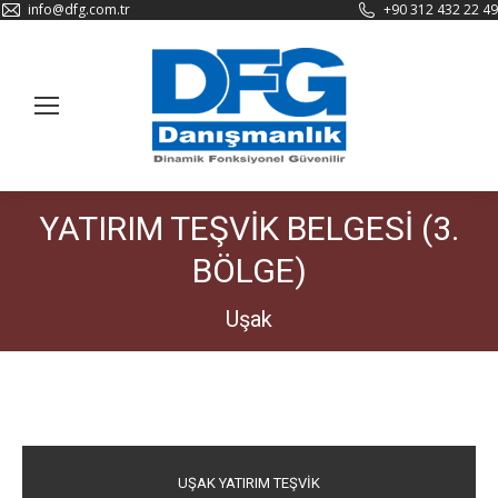
info@dfg.com.tr
+90 312 432 22 49
YATIRIM TEŞVİK BELGESİ (3.
BÖLGE)
Uşak
UŞAK YATIRIM TEŞVİK