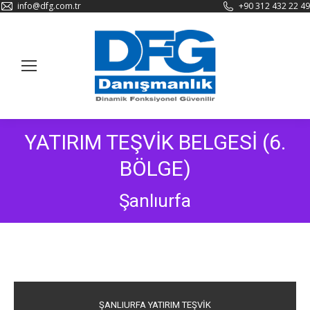
info@dfg.com.tr
+90 312 432 22 49
YATIRIM TEŞVİK BELGESİ (6.
BÖLGE)
Şanlıurfa
ŞANLIURFA YATIRIM TEŞVİK