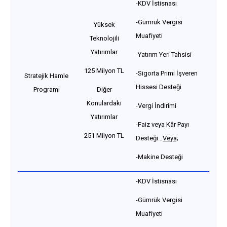
-KDV İstisnası
-Gümrük Vergisi
Yüksek
Muafiyeti
Teknolojili
Yatırımlar
-Yatırım Yeri Tahsisi
125 Milyon TL
-Sigorta Primi İşveren
Stratejik Hamle
Hissesi Desteği
Programı
Diğer
Konulardaki
-Vergi İndirimi
Yatırımlar
-Faiz veya Kâr Payı
251 Milyon TL
Desteği…
Veya;
-Makine Desteği
-KDV İstisnası
-Gümrük Vergisi
Muafiyeti