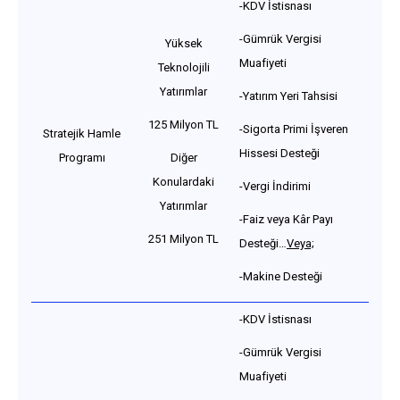
-KDV İstisnası
-Gümrük Vergisi
Yüksek
Muafiyeti
Teknolojili
Yatırımlar
-Yatırım Yeri Tahsisi
125 Milyon TL
-Sigorta Primi İşveren
Stratejik Hamle
Hissesi Desteği
Programı
Diğer
Konulardaki
-Vergi İndirimi
Yatırımlar
-Faiz veya Kâr Payı
251 Milyon TL
Desteği…
Veya;
-Makine Desteği
-KDV İstisnası
-Gümrük Vergisi
Muafiyeti