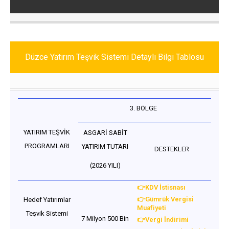
Düzce Yatırım Teşvik Sistemi Detaylı Bilgi Tablosu
3. BÖLGE
YATIRIM TEŞVİK
ASGARİ SABİT
PROGRAMLARI
YATIRIM TUTARI
DESTEKLER
(2026 YILI)
👉KDV İstisnası
👉Gümrük Vergisi
Hedef Yatırımlar
Muafiyeti
Teşvik Sistemi
7 Milyon 500 Bin
👉Vergi İndirimi