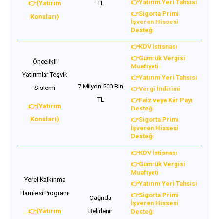
👉Yatırım Yeri Tahsisi
👉(Yatırım
TL
👉Sigorta Primi
Konuları)
İşveren Hissesi
Desteği
👉KDV İstisnası
👉Gümrük Vergisi
Öncelikli
Muafiyeti
Yatırımlar Teşvik
👉Yatırım Yeri Tahsisi
7 Milyon 500 Bin
Sistemi
👉Vergi İndirimi
TL
👉Faiz veya Kâr Payı
👉(Yatırım
Desteği
Konuları)
👉Sigorta Primi
İşveren Hissesi
Desteği
👉KDV İstisnası
👉Gümrük Vergisi
Muafiyeti
Yerel Kalkınma
👉Yatırım Yeri Tahsisi
Hamlesi Programı
👉Sigorta Primi
Çağrıda
İşveren Hissesi
👉(Yatırım
Belirlenir
Desteği