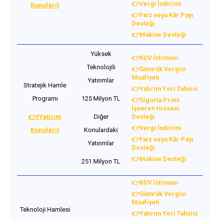
👉Vergi İndirimi
Konuları)
👉Faiz veya Kâr Payı
Desteği
👉Makine Desteği
Yüksek
👉KDV İstisnası
Teknolojili
👉Gümrük Vergisi
Muafiyeti
Yatırımlar
Stratejik Hamle
👉Yatırım Yeri Tahsisi
Programı
125 Milyon TL
👉Sigorta Primi
İşveren Hissesi
👉(Yatırım
Diğer
Desteği
👉Vergi İndirimi
Konuları)
Konulardaki
👉Faiz veya Kâr Payı
Yatırımlar
Desteği
👉Makine Desteği
251 Milyon TL
👉KDV İstisnası
👉Gümrük Vergisi
Muafiyeti
Teknoloji Hamlesi
👉Yatırım Yeri Tahsisi