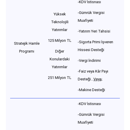
-KDV İstisnası
-Gümrük Vergisi
Yüksek
Muafiyeti
Teknolojili
Yatırımlar
-Yatırım Yeri Tahsisi
125 Milyon TL
-Sigorta Primi İşveren
Stratejik Hamle
Hissesi Desteği
Programı
Diğer
Konulardaki
-Vergi İndirimi
Yatırımlar
-Faiz veya Kâr Payı
251 Milyon TL
Desteği…
Veya;
-Makine Desteği
-KDV İstisnası
-Gümrük Vergisi
Muafiyeti