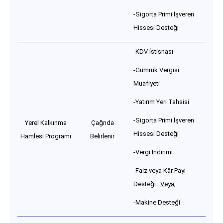
-Sigorta Primi İşveren
Hissesi Desteği
-KDV İstisnası
-Gümrük Vergisi
Muafiyeti
-Yatırım Yeri Tahsisi
-Sigorta Primi İşveren
Yerel Kalkınma
Çağrıda
Hissesi Desteği
Hamlesi Programı
Belirlenir
-Vergi İndirimi
-Faiz veya Kâr Payı
Desteği…
Veya;
-Makine Desteği